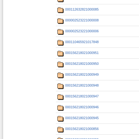
000112632821000085
000002523221000008
000002523221000006
000110465921017848
000156218021000951
000156218021000950
000156218021000949
000156218021000948
000156218021000947
000156218021000946
000156218021000945
000156218021000856