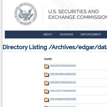
ABOUT
DIVISIONS
ENFORCEMENT
Directory Listing /Archives/edgar/da
NAME
000159162926000002
000186496126000002
000160748926000010
000123217326000002
000135694426000008