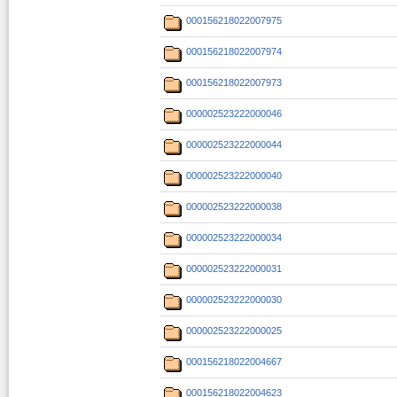
000156218022007975
000156218022007974
000156218022007973
000002523222000046
000002523222000044
000002523222000040
000002523222000038
000002523222000034
000002523222000031
000002523222000030
000002523222000025
000156218022004667
000156218022004623