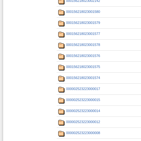
000156218023002142
000156218023001580
000156218023001579
000156218023001577
000156218023001578
000156218023001576
000156218023001575
000156218023001574
000002523223000017
000002523223000015
000002523223000014
000002523223000012
000002523223000008