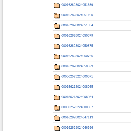
000162828024051659
000162828024051190
000162828024051034
000162828024050879
000162828024050875
000162828024050765
000162828024050629
000002523224000071
000156218024008055
000156218024008054
000002523224000067
000162828024047113
000162828024046656