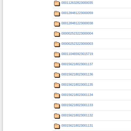
000112632823000035
000128481223000059
000128481223000038
000002523223000004
000002523223000003
000110465923015719
000156218023001137
000156218023001136
000156218023001135
000156218023001134
000156218023001133
000156218023001132
000156218023001131