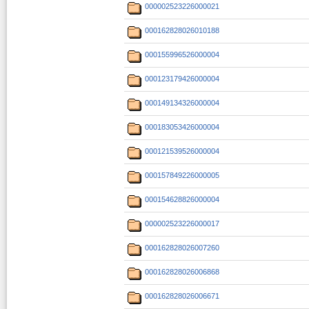
000002523226000021
000162828026010188
000155996526000004
000123179426000004
000149134326000004
000183053426000004
000121539526000004
000157849226000005
000154628826000004
000002523226000017
000162828026007260
000162828026006868
000162828026006671