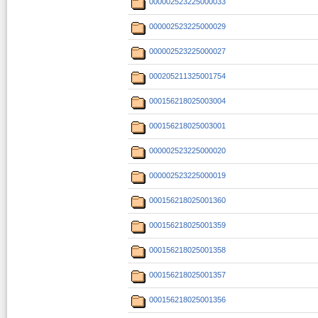
000002523225000033
000002523225000029
000002523225000027
000205211325001754
000156218025003004
000156218025003001
000002523225000020
000002523225000019
000156218025001360
000156218025001359
000156218025001358
000156218025001357
000156218025001356