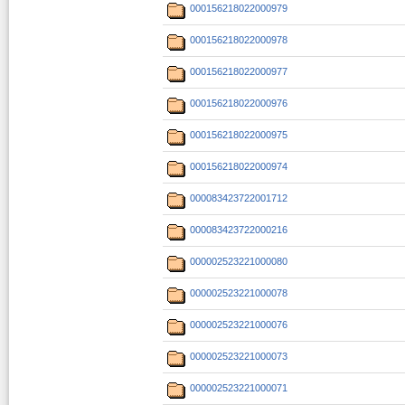
000156218022000979
000156218022000978
000156218022000977
000156218022000976
000156218022000975
000156218022000974
000083423722001712
000083423722000216
000002523221000080
000002523221000078
000002523221000076
000002523221000073
000002523221000071