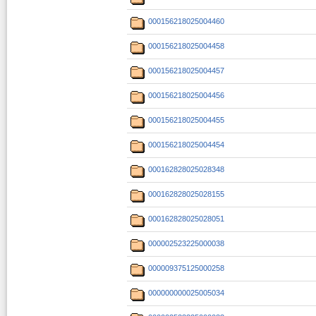
000156218025004460
000156218025004458
000156218025004457
000156218025004456
000156218025004455
000156218025004454
000162828025028348
000162828025028155
000162828025028051
000002523225000038
000009375125000258
000000000025005034