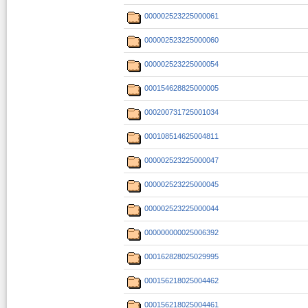
000002523225000061
000002523225000060
000002523225000054
000154628825000005
000200731725001034
000108514625004811
000002523225000047
000002523225000045
000002523225000044
000000000025006392
000162828025029995
000156218025004462
000156218025004461