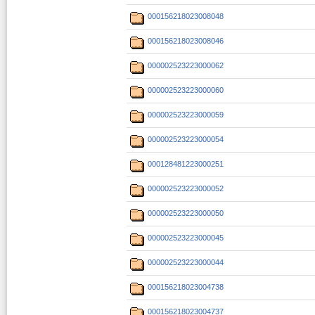
000156218023008048
000156218023008046
000002523223000062
000002523223000060
000002523223000059
000002523223000054
000128481223000251
000002523223000052
000002523223000050
000002523223000045
000002523223000044
000156218023004738
000156218023004737