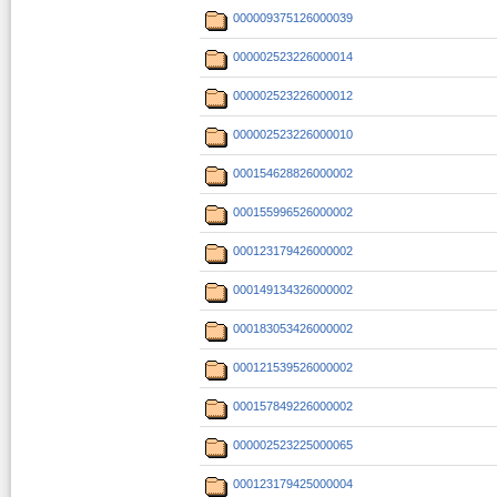
000009375126000039
000002523226000014
000002523226000012
000002523226000010
000154628826000002
000155996526000002
000123179426000002
000149134326000002
000183053426000002
000121539526000002
000157849226000002
000002523225000065
000123179425000004