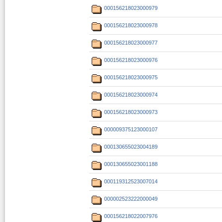
000156218023000979
000156218023000978
000156218023000977
000156218023000976
000156218023000975
000156218023000974
000156218023000973
000009375123000107
000130655023004189
000130655023001188
000119312523007014
000002523222000049
000156218022007976