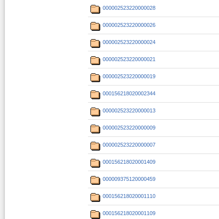
000002523220000028
000002523220000026
000002523220000024
000002523220000021
000002523220000019
000156218020002344
000002523220000013
000002523220000009
000002523220000007
000156218020001409
000009375120000459
000156218020001110
000156218020001109