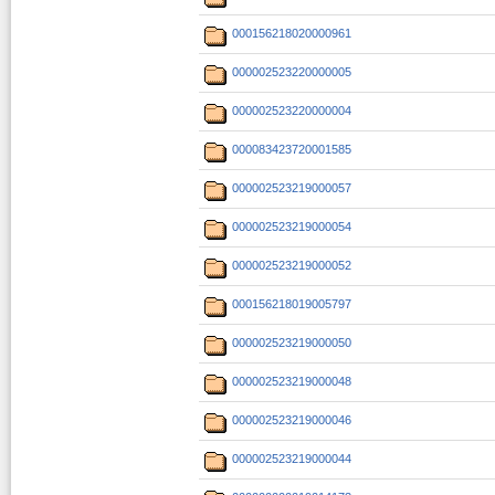
000156218020000961
000002523220000005
000002523220000004
000083423720001585
000002523219000057
000002523219000054
000002523219000052
000156218019005797
000002523219000050
000002523219000048
000002523219000046
000002523219000044