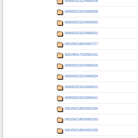
000002523224000038
000002523224000036
000002523224000033
000002523224000031
000156218024003717
000195917324003152
000002523224000025
000002523224000024
000002523224000012
000002523224000011
000156218024001534
000156218024001533
000156218024001535