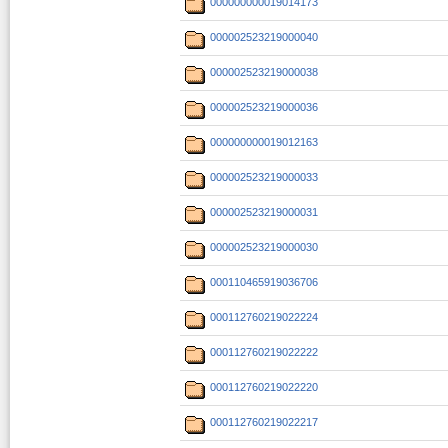
000000000019014173
000002523219000040
000002523219000038
000002523219000036
000000000019012163
000002523219000033
000002523219000031
000002523219000030
000110465919036706
000112760219022224
000112760219022222
000112760219022220
000112760219022217