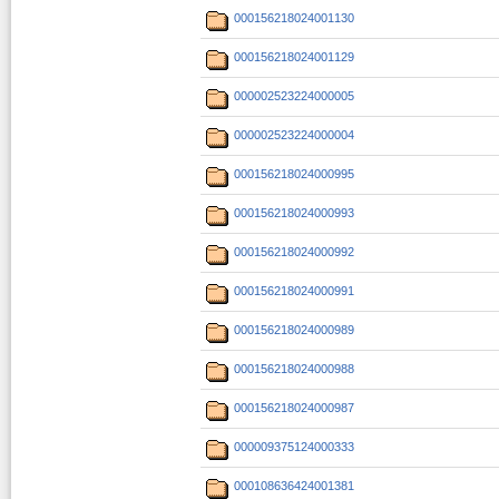
000156218024001130
000156218024001129
000002523224000005
000002523224000004
000156218024000995
000156218024000993
000156218024000992
000156218024000991
000156218024000989
000156218024000988
000156218024000987
000009375124000333
000108636424001381