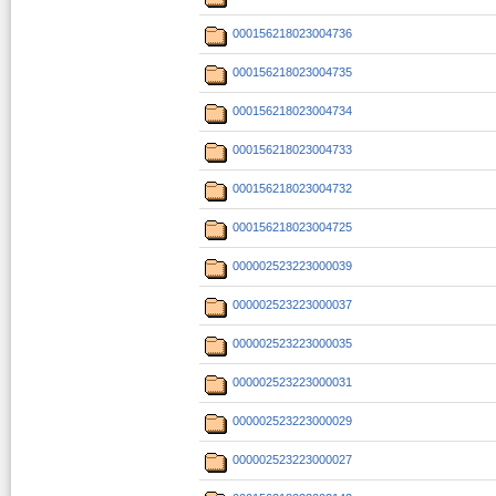
000156218023004736
000156218023004735
000156218023004734
000156218023004733
000156218023004732
000156218023004725
000002523223000039
000002523223000037
000002523223000035
000002523223000031
000002523223000029
000002523223000027