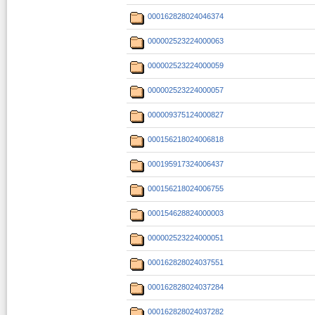
000162828024046374
000002523224000063
000002523224000059
000002523224000057
000009375124000827
000156218024006818
000195917324006437
000156218024006755
000154628824000003
000002523224000051
000162828024037551
000162828024037284
000162828024037282