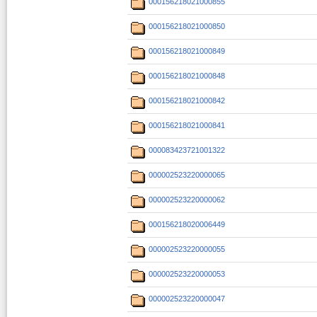
000156218021000855
000156218021000850
000156218021000849
000156218021000848
000156218021000842
000156218021000841
000083423721001322
000002523220000065
000002523220000062
000156218020006449
000002523220000055
000002523220000053
000002523220000047