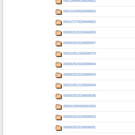
000118040026000002
000132435526000002
000107278226000002
000002523226000055
000002523226000047
000210011926000370
000002523226000044
000002523226000043
000210012126000264
000002523226000036
000010290926001063
000002523226000032
000002523226000031