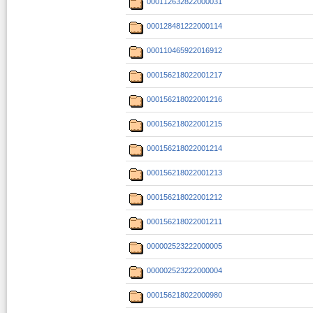
000112632822000031
000128481222000114
000110465922016912
000156218022001217
000156218022001216
000156218022001215
000156218022001214
000156218022001213
000156218022001212
000156218022001211
000002523222000005
000002523222000004
000156218022000980