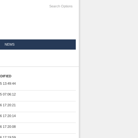
Search Options
NEWS
DIFIED
5 13:49:44
5 07:06:12
6 17:20:21
6 17:20:14
6 17:20:08
6 17:19:59