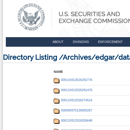
ABOUT
DIVISIONS
ENFORCEMENT
Directory Listing /Archives/edgar/da
NAME
000119312526292776
000119312526291476
000119312526274516
000009375126000267
000119312526205648