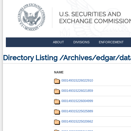
ABOUT
DIVISIONS
ENFORCEMENT
Directory Listing /Archives/edgar/da
NAME
000149315226022910
000149315226021859
000149315226004999
000149315225025889
000149315225020662