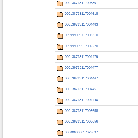
000138713117005301
000138713117004618
000138713117004483
999999999717008310
999999999517002220
000138713117004479
000138713117004477
000138713117004467
000138713117004451
000138713117004440
000138713117003658
000138713117003656
000000000017022697