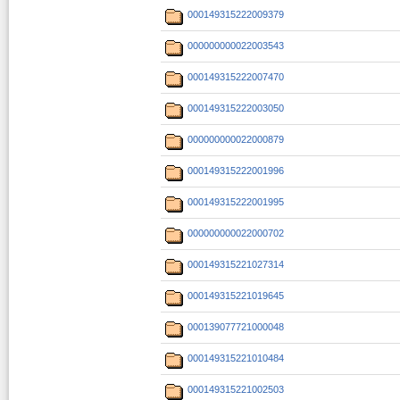
000149315222009379
000000000022003543
000149315222007470
000149315222003050
000000000022000879
000149315222001996
000149315222001995
000000000022000702
000149315221027314
000149315221019645
000139077721000048
000149315221010484
000149315221002503