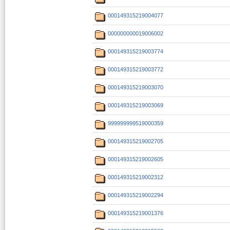
000149315219004077
000000000019006002
000149315219003774
000149315219003772
000149315219003070
000149315219003069
999999999519000359
000149315219002705
000149315219002605
000149315219002312
000149315219002294
000149315219001376