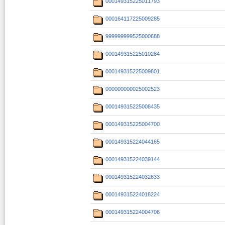
000149315225011793
000164117225009285
999999999525000688
000149315225010284
000149315225009801
000000000025002523
000149315225008435
000149315225004700
000149315224044165
000149315224039144
000149315224032633
000149315224018224
000149315224004706