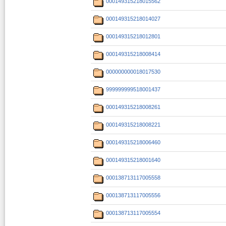
000149315218015562
000149315218014027
000149315218012801
000149315218008414
000000000018017530
999999999518001437
000149315218008261
000149315218008221
000149315218006460
000149315218001640
000138713117005558
000138713117005556
000138713117005554