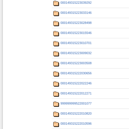
000149315223039292
000149315223033146
000149315223028498
000149315223015546
000149315223010701
000149315223009032
000149315223003508
000149315222030656
000149315222022246
000149315222012271
999999999522001077
000149315222010820
000149315222010596