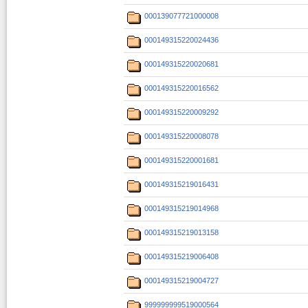
000139077721000008
000149315220024436
000149315220020681
000149315220016562
000149315220009292
000149315220008078
000149315220001681
000149315219016431
000149315219014968
000149315219013158
000149315219006408
000149315219004727
999999999519000564