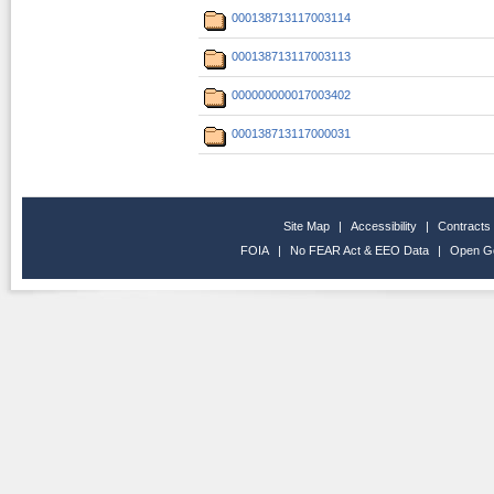
000138713117003114
000138713117003113
000000000017003402
000138713117000031
Site Map
|
Accessibility
|
Contracts
FOIA
|
No FEAR Act & EEO Data
|
Open G