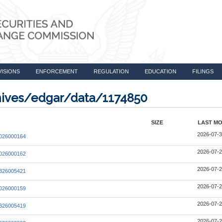
VISIONS
ENFORCEMENT
REGULATION
EDUCATION
FILINGS
chives/edgar/data/1174850
SIZE
LAST MO
2026-07-3
026000164
2026-07-2
026000162
2026-07-2
326005421
2026-07-2
026000159
2026-07-2
326005419
2026-07-2