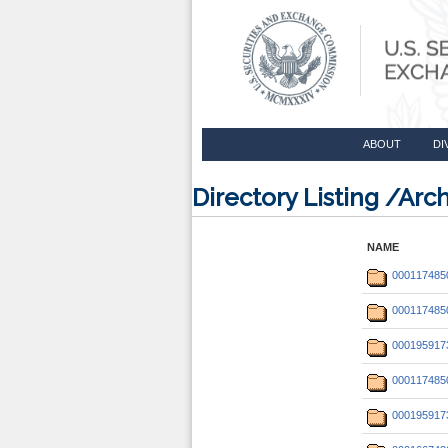
ABOUT
DI
Directory Listing /Ar
NAME
000117485
000117485
000195917
000117485
000195917