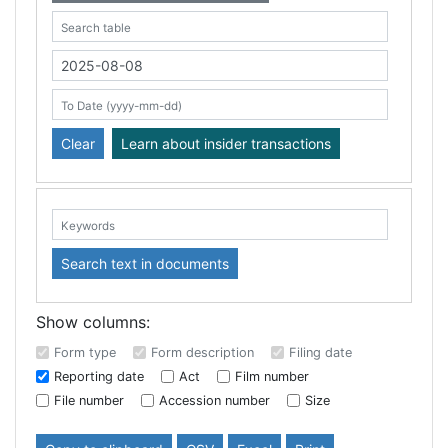
Search table
From Date (yyyy-mm-dd)
To Date (yyyy-mm-dd)
Clear
Learn about insider transactions
Keywords:
Search text in documents
Show columns:
Form type
Form description
Filing date
Reporting date
Act
Film number
File number
Accession number
Size