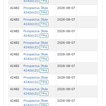
424(b)(2)]
Filing
p
i
e
l
424B2
Prospectus [Rule
2026-08-07
n
i
O
f
424(b)(2)]
Filing
n
p
i
g
e
l
424B2
Prospectus [Rule
2026-08-07
n
i
O
f
424(b)(2)]
Filing
n
p
i
g
e
l
424B2
Prospectus [Rule
2026-08-07
n
i
O
f
424(b)(2)]
Filing
n
p
i
g
e
l
424B2
Prospectus [Rule
2026-08-07
n
i
O
f
424(b)(2)]
Filing
n
p
i
g
e
l
424B2
Prospectus [Rule
2026-08-07
n
i
O
f
424(b)(2)]
Filing
n
p
i
g
e
l
424B2
Prospectus [Rule
2026-08-07
n
i
O
f
424(b)(2)]
Filing
n
p
i
g
e
l
424B2
Prospectus [Rule
2026-08-07
n
i
O
f
424(b)(2)]
Filing
n
p
i
g
e
l
424B2
Prospectus [Rule
2026-08-07
n
i
O
f
424(b)(2)]
Filing
n
p
i
g
e
l
424B2
Prospectus [Rule
2026-08-07
n
i
O
f
424(b)(2)]
Filing
n
p