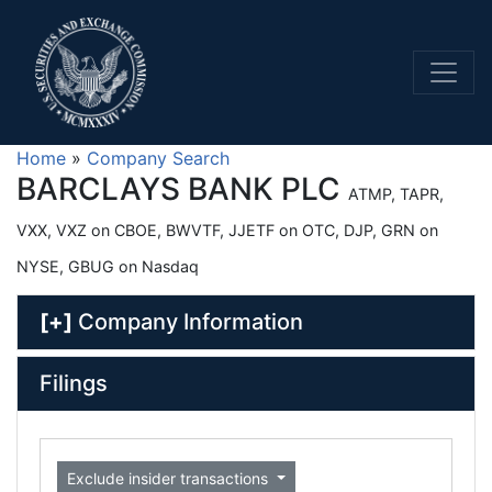
Home
»
Company Search
BARCLAYS BANK PLC
ATMP, TAPR,
VXX, VXZ on CBOE, BWVTF, JJETF on OTC, DJP, GRN on
NYSE, GBUG on Nasdaq
[+]
Company Information
Filings
Exclude insider transactions