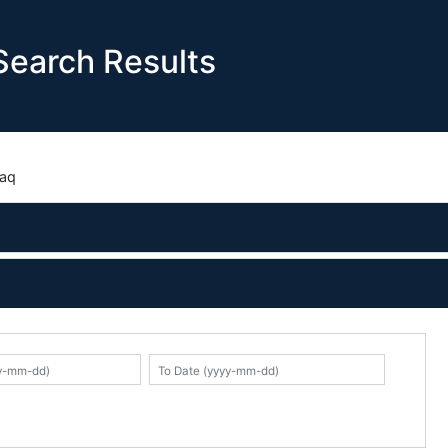
earch Results
aq
K