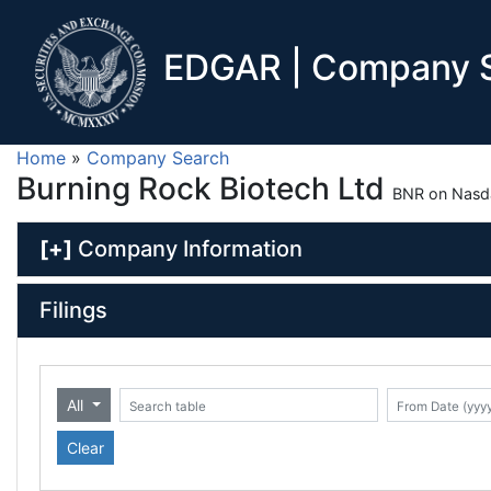
EDGAR | Company S
Home
»
Company Search
Burning Rock Biotech Ltd
BNR on Nasd
[+]
Company Information
Filings
All
Date (yyyy-mm-dd)
ate (yyyy-mm-dd)
Search table
Clear