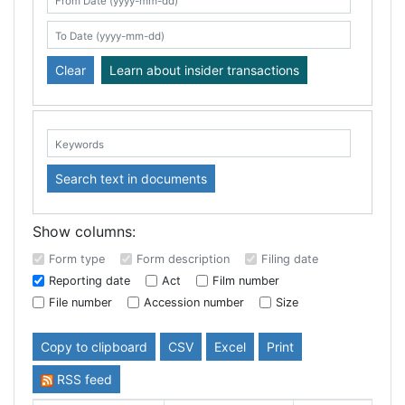
Search table
From Date (yyyy-mm-dd)
To Date (yyyy-mm-dd)
Clear
Learn about insider transactions
Keywords:
Search text in documents
Show columns:
Form type
Form description
Filing date
Reporting date
Act
Film number
File number
Accession number
Size
Copy to clipboard
CSV
Excel
Print
RSS feed