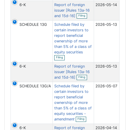
e
i
6-K
Report of foreign
2026-05-14
n
n
f
issuer [Rules 13a-16
g
O
i
and 15d-16]
Filing
p
l
e
i
SCHEDULE 13G
Schedule filed by
2026-05-13
n
n
f
certain investors to
g
i
report beneficial
l
ownership of more
i
n
than 5% of a class of
g
equity securities
O
Filing
p
e
6-K
Report of foreign
2026-05-13
n
f
issuer [Rules 13a-16
O
i
and 15d-16]
Filing
p
l
e
i
SCHEDULE 13G/A
Schedule filed by
2026-05-07
n
n
f
certain investors to
g
i
report beneficial
l
ownership of more
i
n
than 5% of a class of
g
equity securities -
O
amendment
Filing
p
e
6-K
Report of foreign
2026-04-14
n