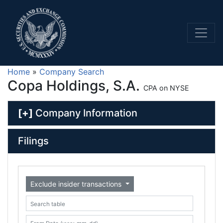
Home
»
Company Search
Copa Holdings, S.A.
CPA on NYSE
[+]
Company Information
Filings
Exclude insider transactions