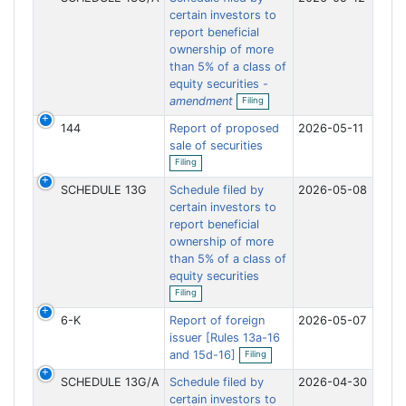
i
f
certain investors to
n
i
report beneficial
g
l
ownership of more
i
n
than 5% of a class of
g
equity securities -
O
amendment
Filing
p
e
144
Report of proposed
2026-05-11
n
f
sale of securities
O
i
Filing
p
l
e
i
SCHEDULE 13G
Schedule filed by
2026-05-08
n
n
f
certain investors to
g
i
report beneficial
l
ownership of more
i
n
than 5% of a class of
g
equity securities
O
Filing
p
e
6-K
Report of foreign
2026-05-07
n
f
issuer [Rules 13a-16
O
i
and 15d-16]
Filing
p
l
e
i
SCHEDULE 13G/A
Schedule filed by
2026-04-30
n
n
f
certain investors to
g