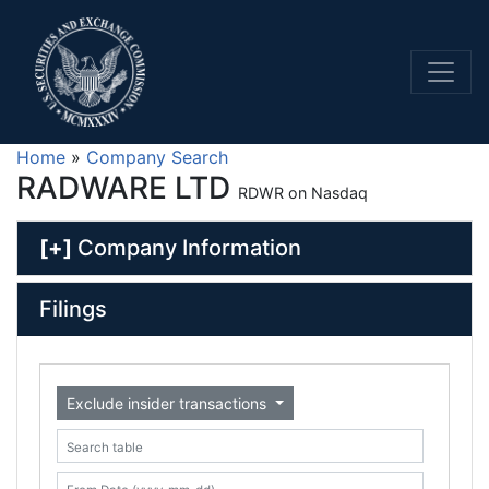
Home
»
Company Search
RADWARE LTD
RDWR on Nasdaq
[+]
Company Information
Filings
Exclude insider transactions