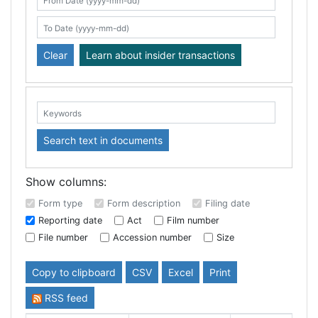
Search table
From Date (yyyy-mm-dd)
To Date (yyyy-mm-dd)
Clear
Learn about insider transactions
Keywords:
Search text in documents
Show columns:
Form type
Form description
Filing date
Reporting date
Act
Film number
File number
Accession number
Size
Copy to clipboard
CSV
Excel
Print
RSS feed