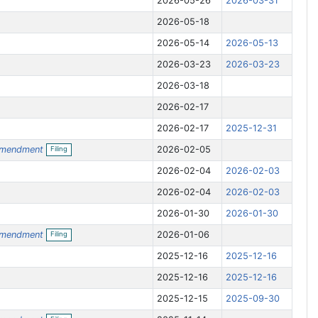
2026-05-26
2026-03-31
2026-05-18
2026-05-14
2026-05-13
2026-03-23
2026-03-23
2026-03-18
2026-02-17
2026-02-17
2025-12-31
O
mendment
2026-02-05
Filing
p
e
2026-02-04
2026-02-03
n
f
2026-02-04
2026-02-03
i
l
i
2026-01-30
2026-01-30
n
O
g
mendment
2026-01-06
Filing
p
e
2025-12-16
2025-12-16
n
f
2025-12-16
2025-12-16
i
l
i
2025-12-15
2025-09-30
n
O
g