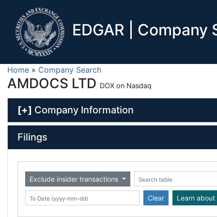
EDGAR | Company S
Home
»
Company Search
AMDOCS LTD
DOX on Nasdaq
[+]
Company Information
Filings
Exclude insider transactions
Date (yyyy-mm-dd)
ate (yyyy-mm-dd)
Search table
Clear
Learn about 