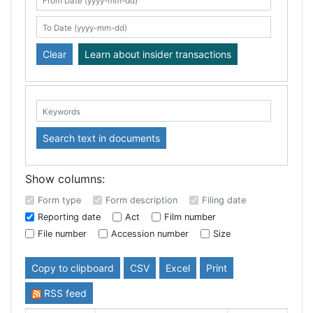
Search table
From Date (yyyy-mm-dd)
To Date (yyyy-mm-dd)
Clear
Learn about insider transactions
Keywords:
Search text in documents
Show columns:
Form type
Form description
Filing date
Reporting date
Act
Film number
File number
Accession number
Size
Copy to clipboard
CSV
Excel
Print
RSS feed