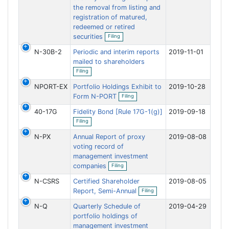
i
the removal from listing and
l
registration of matured,
i
n
redeemed or retired
O
g
securities
Filing
p
e
N-30B-2
Periodic and interim reports
2019-11-01
n
f
mailed to shareholders
O
i
Filing
p
l
e
i
NPORT-EX
Portfolio Holdings Exhibit to
2019-10-28
n
n
O
f
Form N-PORT
g
Filing
p
i
e
l
40-17G
Fidelity Bond [Rule 17G-1(g)]
2019-09-18
n
i
O
f
Filing
n
p
i
g
e
l
N-PX
Annual Report of proxy
2019-08-08
n
i
f
voting record of
n
i
management investment
g
l
O
companies
Filing
i
p
n
e
N-CSRS
Certified Shareholder
g
2019-08-05
n
O
f
Report, Semi-Annual
Filing
p
i
e
l
N-Q
Quarterly Schedule of
2019-04-29
n
i
f
portfolio holdings of
n
i
management investment
g
l