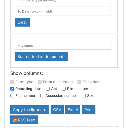
Search table
From Date (yyyy-mm-dd)
To Date (yyyy-mm-dd)
Clear
Keywords:
Search text in documents
Show columns:
Form type
Form description
Filing date
Reporting date
Act
Film number
File number
Accession number
Size
Copy to clipboard
CSV
Excel
Print
RSS feed