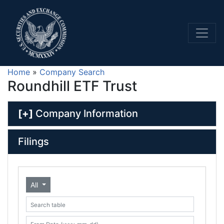
Home
»
Company Search
Roundhill ETF Trust
[+]
Company Information
Filings
All