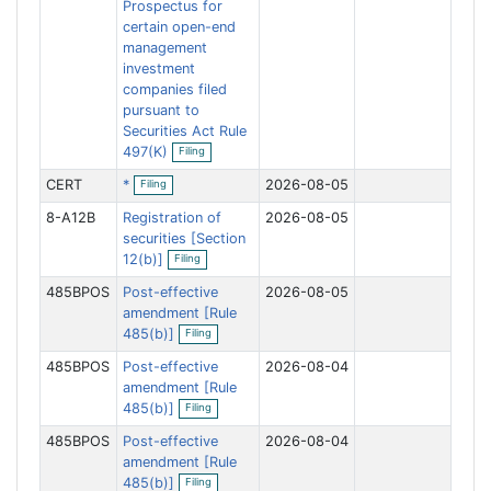
f
Prospectus for
i
i
certain open-end
n
l
management
g
i
n
investment
g
companies filed
pursuant to
Securities Act Rule
O
497(K)
Filing
p
e
O
CERT
*
2026-08-05
Filing
n
p
f
e
8-A12B
Registration of
2026-08-05
i
n
l
f
securities [Section
O
i
i
12(b)]
Filing
p
n
l
e
g
i
485BPOS
Post-effective
2026-08-05
n
n
f
amendment [Rule
g
O
i
485(b)]
Filing
p
l
e
i
485BPOS
Post-effective
2026-08-04
n
n
f
amendment [Rule
g
O
i
485(b)]
Filing
p
l
e
i
485BPOS
Post-effective
2026-08-04
n
n
f
amendment [Rule
g
O
i
485(b)]
Filing
p
l