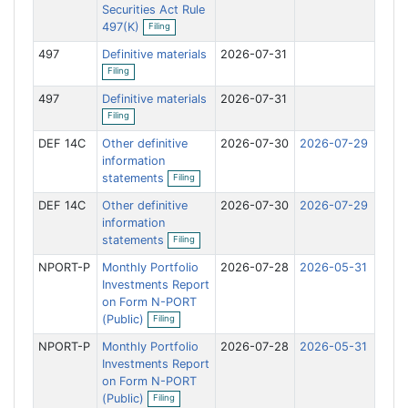
Securities Act Rule
O
497(K)
Filing
p
e
497
Definitive materials
2026-07-31
n
O
f
Filing
p
i
e
l
497
Definitive materials
2026-07-31
n
O
i
f
Filing
p
n
i
e
g
l
DEF 14C
Other definitive
2026-07-30
2026-07-29
n
i
f
information
n
O
i
statements
g
Filing
p
l
e
i
DEF 14C
Other definitive
2026-07-30
2026-07-29
n
n
f
information
g
O
i
statements
Filing
p
l
e
i
NPORT-P
Monthly Portfolio
2026-07-28
2026-05-31
n
n
f
Investments Report
g
i
on Form N-PORT
l
O
(Public)
Filing
i
p
n
e
NPORT-P
Monthly Portfolio
g
2026-07-28
2026-05-31
n
f
Investments Report
i
on Form N-PORT
l
O
(Public)
Filing
i
p