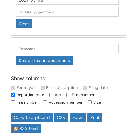
Search table
From Date (yyyy-mm-dd)
To Date (yyyy-mm-dd)
Clear
Keywords:
Search text in documents
Show columns:
Form type
Form description
Filing date
Reporting date
Act
Film number
File number
Accession number
Size
Copy to clipboard
CSV
Excel
Print
RSS feed