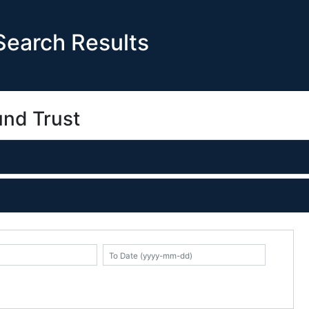
earch Results
und Trust
K