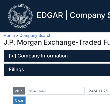
EDGAR | Company S
Home
»
Company Search
J.P. Morgan Exchange-Traded F
[+]
Company Information
Filings
All
Date (yyyy-mm-dd)
ate (yyyy-mm-dd)
Search table
Clear