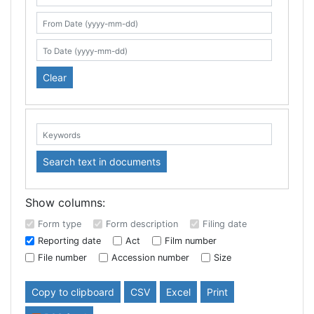
Search table
From Date (yyyy-mm-dd)
To Date (yyyy-mm-dd)
Clear
Keywords:
Search text in documents
Show columns:
Form type
Form description
Filing date
Reporting date
Act
Film number
File number
Accession number
Size
Copy to clipboard
CSV
Excel
Print