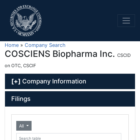
Home
»
Company Search
COSCIENS Biopharma Inc.
CSCID
on OTC, CSCIF
[+]
Company Information
Filings
All