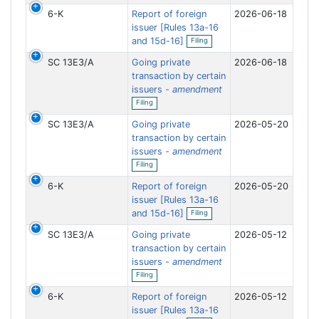
e
i
6-K
Report of foreign
2026-06-18
n
n
f
issuer [Rules 13a-16
g
O
i
and 15d-16]
Filing
p
l
e
i
SC 13E3/A
Going private
2026-06-18
n
n
f
transaction by certain
g
i
issuers -
amendment
l
O
Filing
i
p
n
e
SC 13E3/A
Going private
g
2026-05-20
n
f
transaction by certain
i
issuers -
amendment
l
O
Filing
i
p
n
e
6-K
Report of foreign
g
2026-05-20
n
f
issuer [Rules 13a-16
O
i
and 15d-16]
Filing
p
l
e
i
SC 13E3/A
Going private
2026-05-12
n
n
f
transaction by certain
g
i
issuers -
amendment
l
O
Filing
i
p
n
e
6-K
Report of foreign
g
2026-05-12
n
f
issuer [Rules 13a-16
O
i