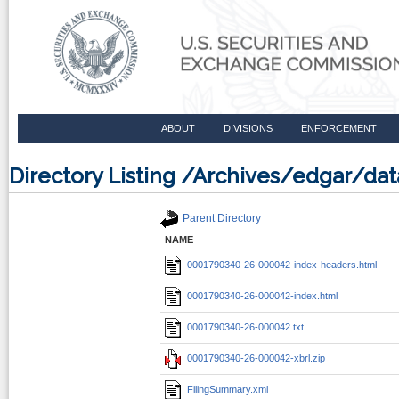
ABOUT
DIVISIONS
ENFORCEMENT
Directory Listing /Archives/edgar/
Parent Directory
NAME
0001790340-26-000042-index-headers.html
0001790340-26-000042-index.html
0001790340-26-000042.txt
0001790340-26-000042-xbrl.zip
FilingSummary.xml