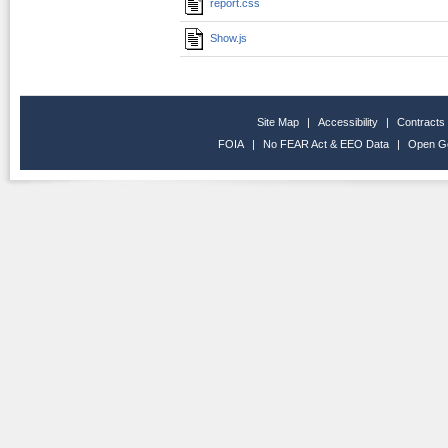
report.css
Show.js
Site Map
|
Accessibility
|
Contracts
FOIA
|
No FEAR Act & EEO Data
|
Open G