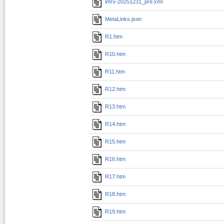
imrx-20251231_pre.xml
MetaLinks.json
R1.htm
R10.htm
R11.htm
R12.htm
R13.htm
R14.htm
R15.htm
R16.htm
R17.htm
R18.htm
R19.htm