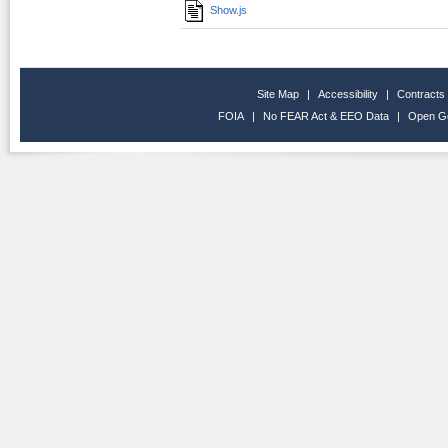
Show.js
Site Map
|
Accessibility
|
Contracts
FOIA
|
No FEAR Act & EEO Data
|
Open G