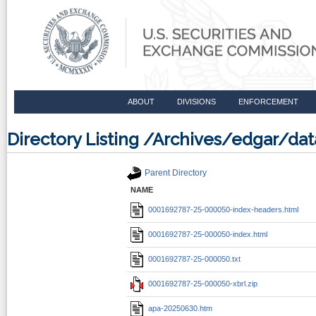
ABOUT
DIVISIONS
ENFORCEMENT
Directory Listing /Archives/edgar/d
Parent Directory
NAME
0001692787-25-000050-index-headers.html
0001692787-25-000050-index.html
0001692787-25-000050.txt
0001692787-25-000050-xbrl.zip
apa-20250630.htm